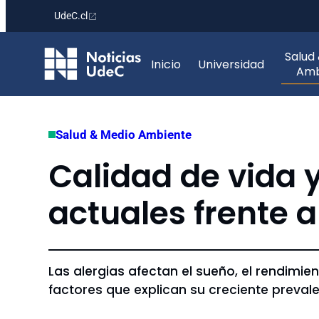
UdeC.cl
Saltar
Salud
al
Inicio
Universidad
Amb
contenido
Salud & Medio Ambiente
Calidad de vida 
actuales frente 
Las alergias afectan el sueño, el rendimien
factores que explican su creciente preval