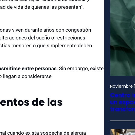
lidad de vida de quienes las presentan”,
sonas viven durante años con congestión
 alteraciones del sueño o restricciones
estias menores o que simplemente deben
nsmitirse entre personas
. Sin embargo, existe
o llegan a considerarse
Noviembre 1
Centro i
entos de las
un espac
transfo
nal cuando exista sospecha de alergia