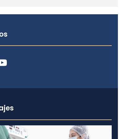
os
ube
ajes