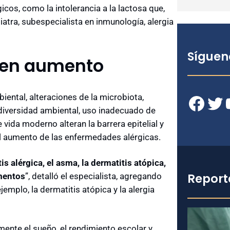
s, como la intolerancia a la lactosa que,
iatra, subespecialista en inmunología, alergia
Síguen
 en aumento
ental, alteraciones de la microbiota,
Facebook
Twitter
YouT
odiversidad ambiental, uso inadecuado de
 vida moderno alteran la barrera epitelial y
el aumento de las enfermedades alérgicas.
itis alérgica, el asma, la dermatitis atópica,
Report
amentos
”, detalló el especialista, agregando
jemplo, la dermatitis atópica y la alergia
ente el sueño, el rendimiento escolar y