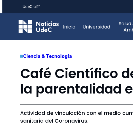
UdeC.cl
Saltar
Salud
al
Inicio
Universidad
Amb
contenido
Ciencia & Tecnología
Café Científico 
la parentalidad e
Actividad de vinculación con el medio cump
sanitaria del Coronavirus.