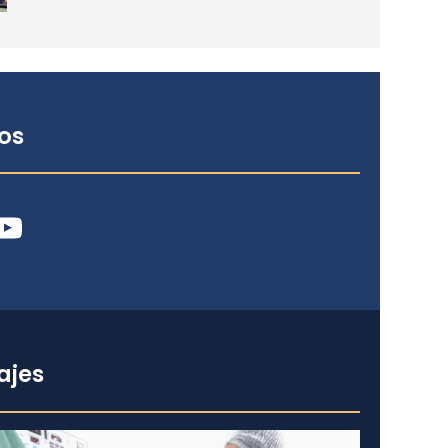
os
ube
ajes