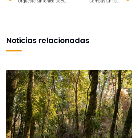
Orquesta Sinfónica UdeC
Campus Chillán:
abrió Temporada de
Académicos, académicas
Cámara en UdeC Santiago
y Futuro Madera abordan
impacto de los incendios
forestales
Noticias relacionadas