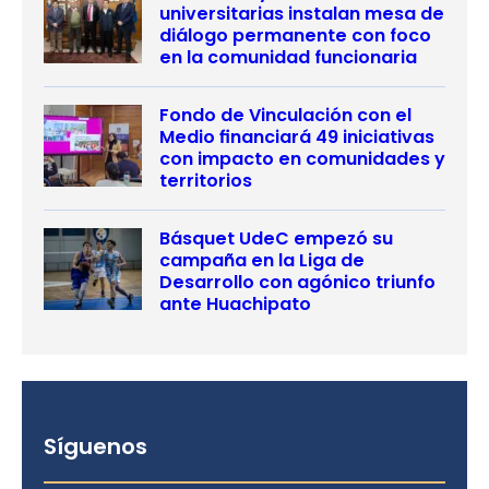
universitarias instalan mesa de
diálogo permanente con foco
en la comunidad funcionaria
Fondo de Vinculación con el
Medio financiará 49 iniciativas
con impacto en comunidades y
territorios
Básquet UdeC empezó su
campaña en la Liga de
Desarrollo con agónico triunfo
ante Huachipato
Síguenos