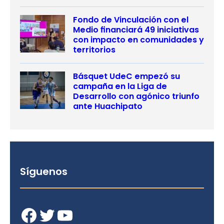
Fondo de Vinculación con el
Medio financiará 49 iniciativas
con impacto en comunidades y
territorios
Básquet UdeC empezó su
campaña en la Liga de
Desarrollo con agónico triunfo
ante Huachipato
Síguenos
Facebook
Twitter
YouTube