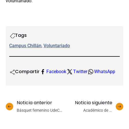
voluntariado.
Tags
Campus Chillán
, 
Voluntariado
Compartir
Facebook
Twitter
WhatsApp
Noticia anterior
Noticia siguiente
Básquet femenino UdeC
Académico de la
viaja a Valdivia en
Universidad de Siegen
búsqueda de su tercer
expuso en seminario sobre
triunfo en fila
lobbying organizado por el