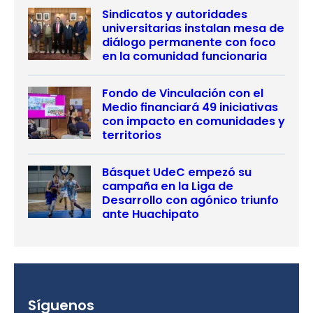
Sindicatos y autoridades
universitarias instalan mesa de
diálogo permanente con foco
en la comunidad funcionaria
Fondo de Vinculación con el
Medio financiará 49 iniciativas
con impacto en comunidades y
territorios
Básquet UdeC empezó su
campaña en la Liga de
Desarrollo con agónico triunfo
ante Huachipato
Síguenos