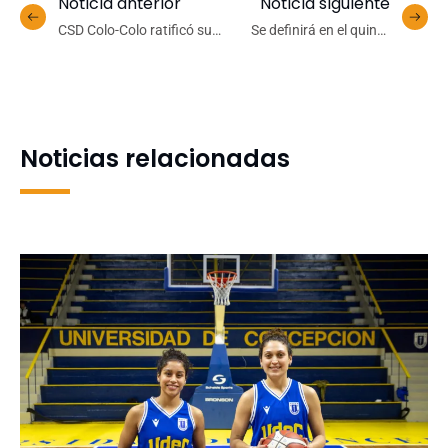
Noticia anterior
Noticia siguiente
CSD Colo-Colo ratificó su
Se definirá en el quinto
favoritismo y venció al
partido: UdeC ganó con
equipo de vóleibol
categoría al CD Español de
femenino UdeC
Osorno e igualó la serie
Noticias relacionadas