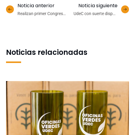
Noticia anterior
Noticia siguiente
Realizan primer Congreso
UdeC con suerte dispar:
Regional de Buenas
equipos campeones
Prácticas por la Niñez y
nacionales universitarios
Adolescencia en la UdeC
debutaron en la defensa
Campus Chillán
de sus coronas
Noticias relacionadas