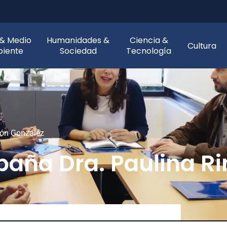
 & Medio
Humanidades &
Ciencia &
Cultura
iente
Sociedad
Tecnología
cón González
aña Dra. Paulina Ri