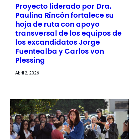
Proyecto liderado por Dra.
Paulina Rincón fortalece su
hoja de ruta con apoyo
transversal de los equipos de
los excandidatos Jorge
Fuentealba y Carlos von
Plessing
Abril 2, 2026