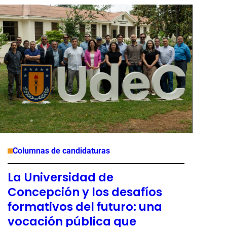
Columnas de candidaturas
La Universidad de
Concepción y los desafíos
formativos del futuro: una
vocación pública que