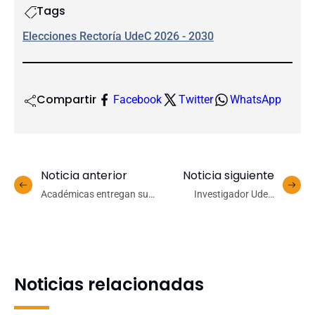
Tags
Elecciones Rectoría UdeC 2026 - 2030
Compartir
Facebook
Twitter
WhatsApp
Noticia anterior
Noticia siguiente
Académicas entregan su
Investigador UdeC
apoyo a Jorge Fuentealba
desarrolla nuevo método
para que sea el próximo
para identificar estrellas
Rector UdeC
fugitivas expulsadas de
cúmulos estelares
Noticias relacionadas