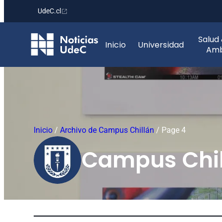
UdeC.cl
Saltar
Salud
al
Inicio
Universidad
Amb
contenido
Inicio
/
Archivo de Campus Chillán
/
Page 4
Campus Chil