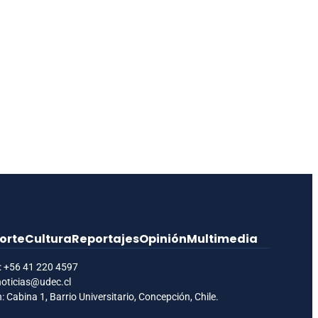
orte
Cultura
Reportajes
Opinión
Multimedia
:
+56 41 220 4597
noticias@udec.cl
: Cabina 1, Barrio Universitario, Concepción, Chile.