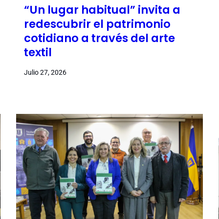
“Un lugar habitual” invita a
redescubrir el patrimonio
cotidiano a través del arte
textil
Julio 27, 2026