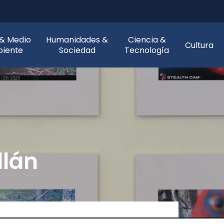
 & Medio
Humanidades &
Ciencia &
Cultura
iente
Sociedad
Tecnología
lán