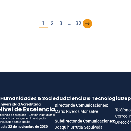
→
1
2
3
…
32
e
Humanidades & Sociedad
Ciencia & Tecnología
Dep
Director de Comunicaciones:
Teléfono
Mario Riveros Monsalve
Correo: 
Subdirector de Comunicaciones:
Dirección
Joaquín Urrutia Sepúlveda