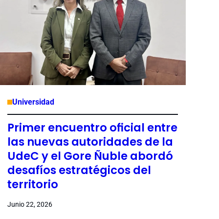
Universidad
Primer encuentro oficial entre
las nuevas autoridades de la
UdeC y el Gore Ñuble abordó
desafíos estratégicos del
territorio
Junio 22, 2026