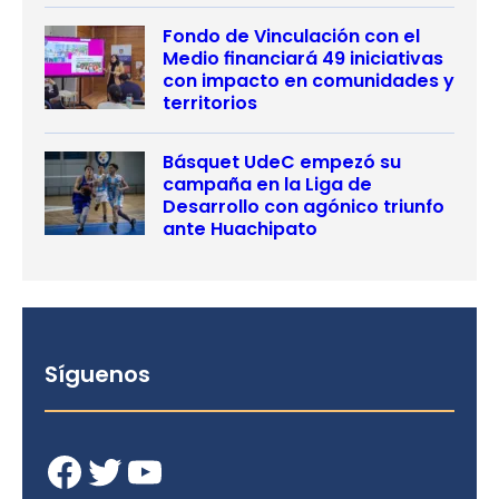
Fondo de Vinculación con el
Medio financiará 49 iniciativas
con impacto en comunidades y
territorios
Básquet UdeC empezó su
campaña en la Liga de
Desarrollo con agónico triunfo
ante Huachipato
Síguenos
Facebook
Twitter
YouTube