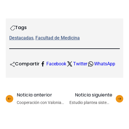
Tags
Destacadas
, 
Facultad de Medicina
Compartir
Facebook
Twitter
WhatsApp
Noticia anterior
Noticia siguiente
Cooperación con Valonia-
Estudio plantea sistema
Bruselas proyecta nuevas
de “semáforo” para
oportunidades de
fortalecer la
formación e intercambio
sustentabilidad de la
cultural
salmonicultura chilena