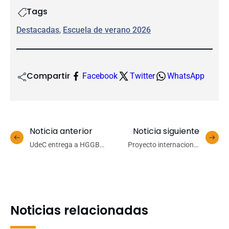
Tags
Destacadas
, 
Escuela de verano 2026
Compartir
Facebook
Twitter
WhatsApp
Noticia anterior
Noticia siguiente
UdeC entrega a HGGB
Proyecto internacional
equipo diagnóstico de alta
liderado por la UdeC
tecnología para apoyar
impulsa conservación y
atención de personas
restauración de
diabéticas y formación de
Nothofagus amenazados
pre y postgrado
en Chile
Noticias relacionadas