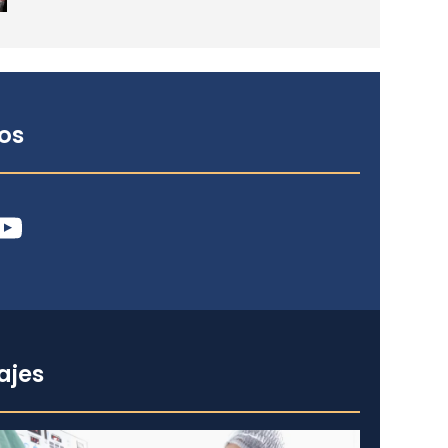
os
ube
ajes