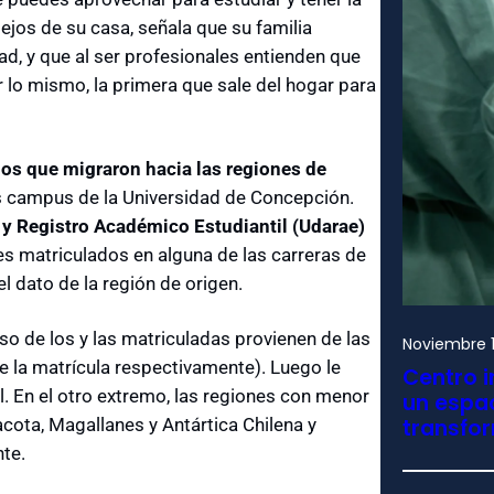
ejos de su casa, señala que su familia
dad, y que al ser profesionales entienden que
r lo mismo, la primera que sale del hogar para
los que migraron hacia las regiones de
res campus de la Universidad de Concepción.
y Registro Académico Estudiantil (Udarae)
es matriculados en alguna de las carreras de
l dato de la región de origen.
eso de los y las matriculadas provienen de las
Noviembre 1
e la matrícula respectivamente). Luego le
Centro i
l. En el otro extremo, las regiones con menor
un espac
cota, Magallanes y Antártica Chilena y
transfo
te.