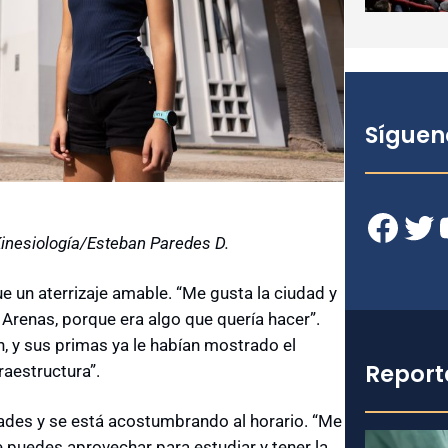
Síguen
Facebook
Twitter
YouT
inesiología/Esteban Paredes D.
e un aterrizaje amable. “Me gusta la ciudad y
renas, porque era algo que quería hacer”.
n, y sus primas ya le habían mostrado el
Report
raestructura”.
tades y se está acostumbrando al horario. “Me
e puedes aprovechar para estudiar y tener la