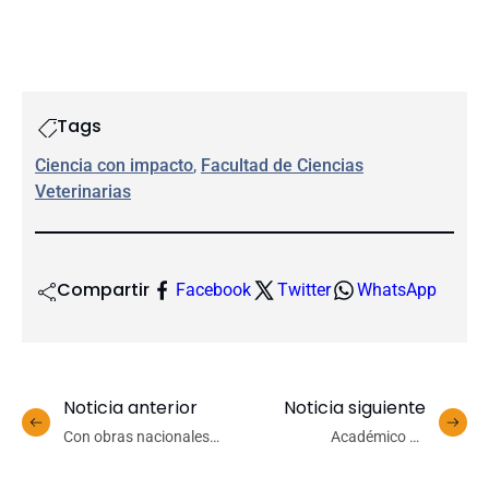
Tags
Ciencia con impacto
, 
Facultad de Ciencias
Veterinarias
Compartir
Facebook
Twitter
WhatsApp
Noticia anterior
Noticia siguiente
Con obras nacionales
Académico de
Orquesta Sinfónica
Administración y Negocios
presenta Mes de la
presentó en congreso