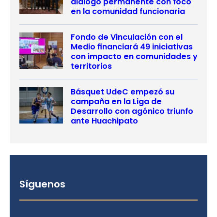
diálogo permanente con foco
en la comunidad funcionaria
Fondo de Vinculación con el
Medio financiará 49 iniciativas
con impacto en comunidades y
territorios
Básquet UdeC empezó su
campaña en la Liga de
Desarrollo con agónico triunfo
ante Huachipato
Síguenos