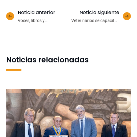
Noticia anterior
Noticia siguiente
Voces, libros y
Veterinarios se capacitan
documentos: El invaluable
en competencias
rol de la UdeC en el rescate
socioemocionales para
del patrimonio local
mejorar atención a los
usuarios
Noticias relacionadas