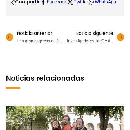
Compartir
Facebook
Twitter
WhatsApp
Noticia anterior
Noticia siguiente
Una gran sorpresa dejó la
Investigadores UdeC y del
última semana del
Centro Incar participarán
Interfacultades de Fútbol
en el XI Encuentro Anual
UdeC
de NENRE EfD-Chile
Noticias relacionadas