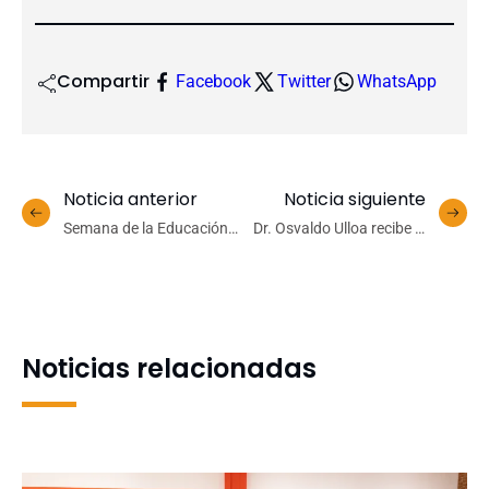
Compartir
Facebook
Twitter
WhatsApp
Noticia anterior
Noticia siguiente
Semana de la Educación
Dr. Osvaldo Ulloa recibe el
Artística: Campus Los
Premio Honor in Scientia
Ángeles propició espacio
Marina 2025 por
creativo a estudiantes de
trayectoria científica y
enseñanza media
compromiso con la
formación de nuevas
Noticias relacionadas
generaciones