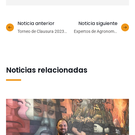
Noticia anterior
Noticia siguiente
Torneo de Clausura 2023:
Expertos de Agronomía
Interfacultades UdeC eligió
UdeC participan en libro
la oncena ideal de ambas
sobre viticultura
divisiones
latinoamericana y el
cambio climático
Noticias relacionadas