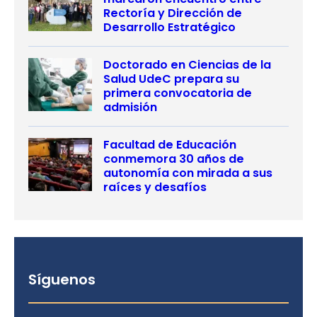
Rectoría y Dirección de
Desarrollo Estratégico
Doctorado en Ciencias de la
Salud UdeC prepara su
primera convocatoria de
admisión
Facultad de Educación
conmemora 30 años de
autonomía con mirada a sus
raíces y desafíos
Síguenos