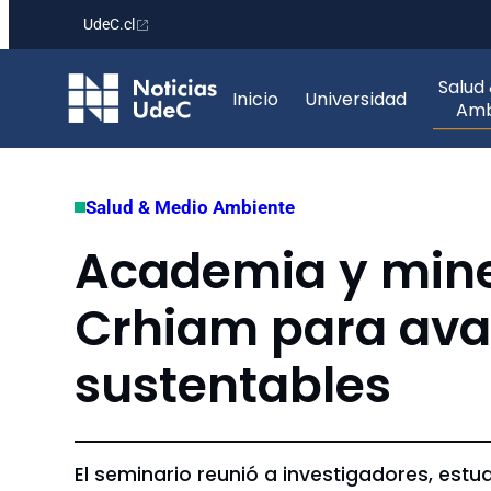
UdeC.cl
Saltar
Salud
al
Inicio
Universidad
Amb
contenido
Salud & Medio Ambiente
Academia y mine
Crhiam para ava
sustentables
El seminario reunió a investigadores, estu