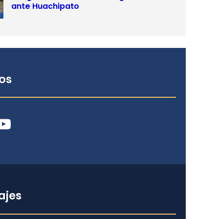
ante Huachipato
os
ube
ajes