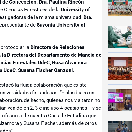
ad de Concepción, Dra. Paulina Rincón
de Ciencias Forestales de la
University of
nvestigadoras de la misma universidad,
Dra.
epresentante de
Savonia University of
 protocolar la
Directora de Relaciones
 a la Directora del Departamento de Manejo de
ncias Forestales UdeC, Rosa Alzamora
ía UdeC, Susana Fischer Ganzoni.
destacó la fluida colaboración que existe
universidades finlandesas. “Finlandia es un
aboración, de hecho, quienes nos visitaron no
an venido en 2, 3 e incluso 4 ocasiones
―
y se
profesoras de nuestra Casa de Estudios que
Alzamora y Susana Fischer, además de otros
dades”.