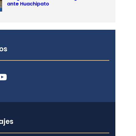
ante Huachipato
os
ube
ajes