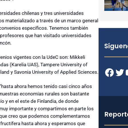
rsidades chilenas y tres universidades
os materializado a través de un marco general
 convenios específicos. Tenemos también
y profesores que han visitado universidades
incón.
Síguen
enios vigentes con la UdeC son: Mikkeli
adas (Karelia UAS), Tampere University of
Facebook
Twitter
YouT
land y Savonia University of Applied Sciences.
 “hasta ahora hemos tenido casi cinco años
nuestras economías rurales son bastante
ío y en el este de Finlandia, de donde
 muy importante y compartimos en parte los
Report
lo que creo que podemos complementarnos
 fructífera hasta ahora y esperamos que