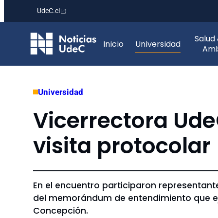
UdeC.cl
Saltar
Salud
al
Inicio
Universidad
Amb
contenido
Universidad
Vicerrectora Ude
visita protocolar
En el encuentro participaron representante
del memorándum de entendimiento que eje
Concepción.