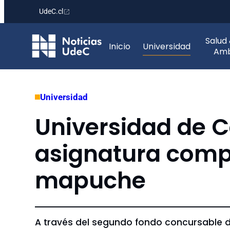
UdeC.cl
Saltar
Salud
al
Inicio
Universidad
Amb
contenido
Universidad
Universidad de 
asignatura comp
mapuche
A través del segundo fondo concursable del 