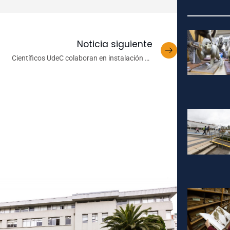
Noticia siguiente
Científicos UdeC colaboran en instalación de
sismógrafos submarinos en zona de alto interés
científico