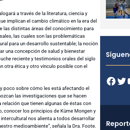
gará a través de la literatura, ciencia y
ue implican el cambio climático en la era del
e las distintas áreas del conocimiento para
rsales, las cuales son las problemáticas
al para un desarrollo sustentable; la noción
r una concepción de salud y bienestar
Síguen
apuche reciente y testimonios orales del siglo
otra ética y otro vínculo posible con el
Facebook
Twitter
YouT
 poco sobre cómo les está afectando el
nozcan las investigaciones que se hacen
a relación que tienen algunas de éstas con
o, conocer los principios de Küme Mongen y
intercultural nos alienta a todos desarrollar
Report
tro medioambiente”, señala la Dra. Foote.