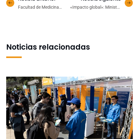
Facultad de Medicina
«Impacto global»: Ministra
UdeC realizará primer
de Ciencia y Tecnología
curso de Infectología en
valoró Doctorado en IA de
Concepción
las Universidades del
CRUCH Biobío-Ñuble
Noticias relacionadas