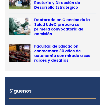
Rectoría y Dirección de
Desarrollo Estratégico
Doctorado en Ciencias de la
Salud UdeC prepara su
primera convocatoria de
admisión
Facultad de Educación
conmemora 30 años de
autonomía con mirada a sus
raíces y desafíos
Síguenos