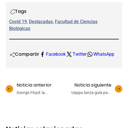
Tags
Covid 19
, 
Destacadas
, 
Facultad de Ciencias
Biológicas
Compartir
Facebook
Twitter
WhatsApp
Noticia anterior
Noticia siguiente
George Floyd: la
Uappu lanza guía para
centralidad de la dignidad
cuidadores de niños y
humana en USA y Chile
adolescentes en etapa
escolar