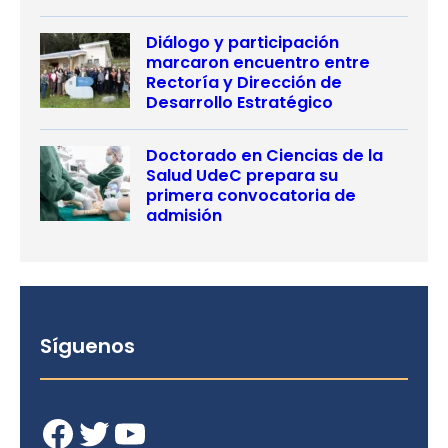
Diálogo y participación
marcaron encuentro entre
Rectoría y Dirección de
Desarrollo Estratégico
Doctorado en Ciencias de la
Salud UdeC prepara su
primera convocatoria de
admisión
Síguenos
Facebook
Twitter
YouTube