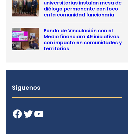
universitarias instalan mesa de
diálogo permanente con foco
en la comunidad funcionaria
Fondo de Vinculación con el
Medio financiará 49 iniciativas
con impacto en comunidades y
territorios
Síguenos
Facebook
Twitter
YouTube