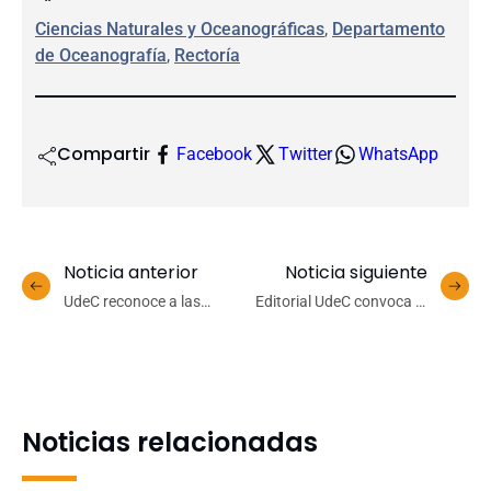
Ciencias Naturales y Oceanográficas
, 
Departamento
de Oceanografía
, 
Rectoría
Compartir
Facebook
Twitter
WhatsApp
Noticia anterior
Noticia siguiente
UdeC reconoce a las
Editorial UdeC convoca al
creaciones más
Concurso de Libros
destacadas sobre
Académicos 2024
diversidad sexual y género
en premiación del “I
Concurso de Poesía
Noticias relacionadas
Disidente”