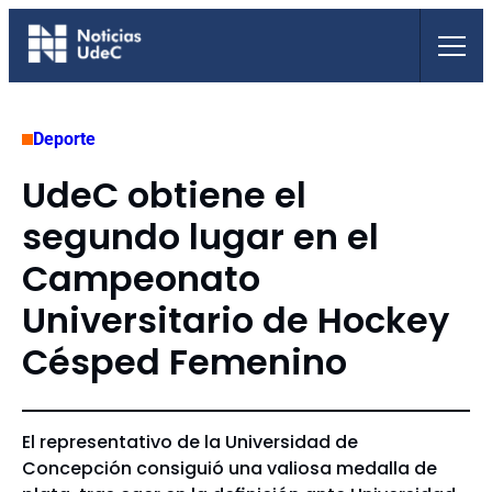
Saltar
al
contenido
Deporte
UdeC obtiene el
segundo lugar en el
Campeonato
Universitario de Hockey
Césped Femenino
El representativo de la Universidad de
Concepción consiguió una valiosa medalla de