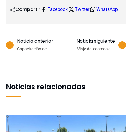
Compartir
Facebook
Twitter
WhatsApp
Noticia anterior
Noticia siguiente
Capacitación de
Viaje del cosmos a la
Vicedecanaturas y
célula cautivó al público en
Subdirecciones UdeC
el Café Científico de
fortalece el uso ético de la
noviembre
IA en gestión docente
Noticias relacionadas