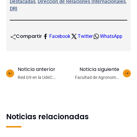
Destacadas
, 
Dirección de Relaciones Internacionales
, 
DRI
Compartir
Facebook
Twitter
WhatsApp
Noticia anterior
Noticia siguiente
Red G9 en la UdeC:
Facultad de Agronomía
Seminario abordó
UdeC fortalece estrategias
problemática de la
para mitigar desperdicio
descentralización ante el
de alimentos
proceso constituyente
Noticias relacionadas