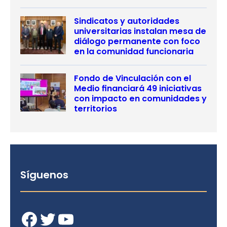
Sindicatos y autoridades
universitarias instalan mesa de
diálogo permanente con foco
en la comunidad funcionaria
Fondo de Vinculación con el
Medio financiará 49 iniciativas
con impacto en comunidades y
territorios
Síguenos
Facebook
Twitter
YouTube