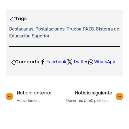
Tags
Destacadas
, 
Postulaciones
, 
Prueba PAES
, 
Sistema de
Educación Superior
Compartir
Facebook
Twitter
WhatsApp
Noticia anterior
Noticia siguiente
Actividades
Docentes UdeC participan
multitudinarias, nuevos
en Panel
servicios y cierre de
Intergubernamental sobre
proyectos emblemáticos:
el Cambio Climático en
los hitos de Bibliotecas
Malasia