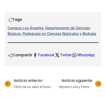
Tags
Campus Los Ángeles
, 
Departamento de Ciencias
Básicas
, 
Pedagogía en Ciencias Naturales y Biología
Compartir
Facebook
Twitter
WhatsApp
Noticia anterior
Noticia siguiente
FAUG da un salto al futuro
Myriam Lara y Patricio
de la enseñanza de la
Fernández explicaron el
geografía con la Caja de
triunfo del Básquetbol
Arena de Realidad
Femenino UdeC ante las