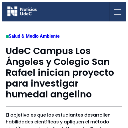
Saltar
al
contenido
Salud & Medio Ambiente
UdeC Campus Los
Ángeles y Colegio San
Rafael inician proyecto
para investigar
humedal angelino
El objetivo es que los estudiantes desarrollen
habilidades científicas y apliquen el método