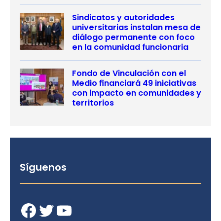
Sindicatos y autoridades
universitarias instalan mesa de
diálogo permanente con foco
en la comunidad funcionaria
Fondo de Vinculación con el
Medio financiará 49 iniciativas
con impacto en comunidades y
territorios
Síguenos
Facebook
Twitter
YouTube