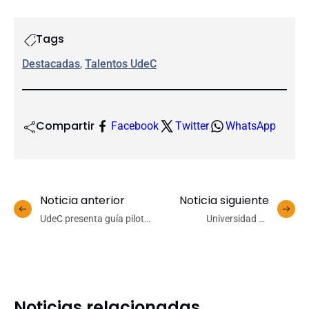
Tags
Destacadas
, 
Talentos UdeC
Compartir
Facebook
Twitter
WhatsApp
Noticia anterior
Noticia siguiente
UdeC presenta guía piloto
Universidad de
para actuación frente a
Concepción sigue a paso
desregulación emocional y
firme en el básquetbol
conductual en
masculino de Adesup
capacitación a personal
universitario
Noticias relacionadas