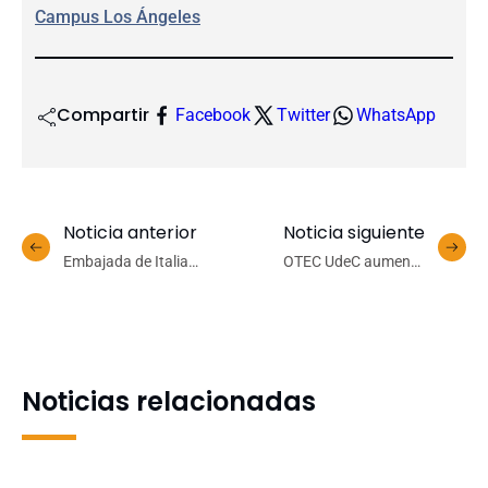
Campus Los Ángeles
Compartir
Facebook
Twitter
WhatsApp
Noticia anterior
Noticia siguiente
Embajada de Italia
OTEC UdeC aumenta
reconoce a cofundador de
oferta de cursos con
Centro EULA por aporte al
reconocimiento SENCE
área ambiental
Noticias relacionadas