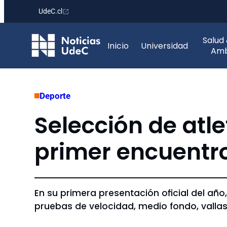
UdeC.cl
Saltar
Salud
al
Inicio
Universidad
Amb
contenido
Deporte
Selección de atle
primer encuentr
En su primera presentación oficial del añ
pruebas de velocidad, medio fondo, vallas,