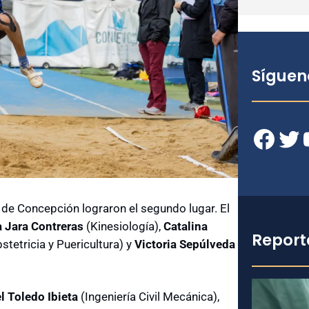
Síguen
Facebook
Twitter
YouT
de Concepción lograron el segundo lugar. El
 Jara Contreras
(Kinesiología),
Catalina
Report
stetricia y Puericultura) y
Victoria Sepúlveda
l Toledo Ibieta
(Ingeniería Civil Mecánica),