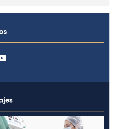
os
ube
ajes