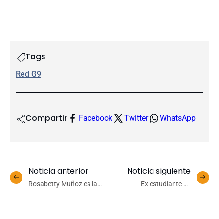
Tags
Red G9
Compartir
Facebook
Twitter
WhatsApp
Noticia anterior
Noticia siguiente
Rosabetty Muñoz es la
Ex estudiante de
nueva ganadora del
Pedagogía en Educación
Premio Iberoamericano de
Física UdeC es la primera
Poesía Pablo Neruda 2024
mujer en presidir la ACGM