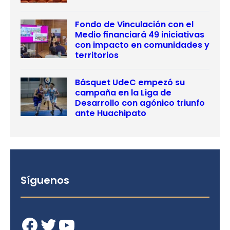
Fondo de Vinculación con el
Medio financiará 49 iniciativas
con impacto en comunidades y
territorios
Básquet UdeC empezó su
campaña en la Liga de
Desarrollo con agónico triunfo
ante Huachipato
Síguenos
Facebook
Twitter
YouTube