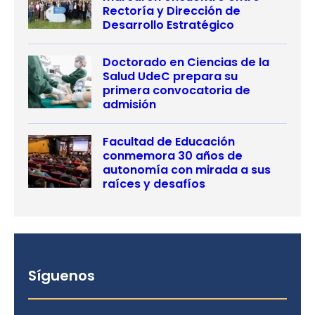
Rectoría y Dirección de
Desarrollo Estratégico
Doctorado en Ciencias de la
Salud UdeC prepara su
primera convocatoria de
admisión
Facultad de Educación
conmemora 30 años de
autonomía con mirada a sus
raíces y desafíos
Síguenos