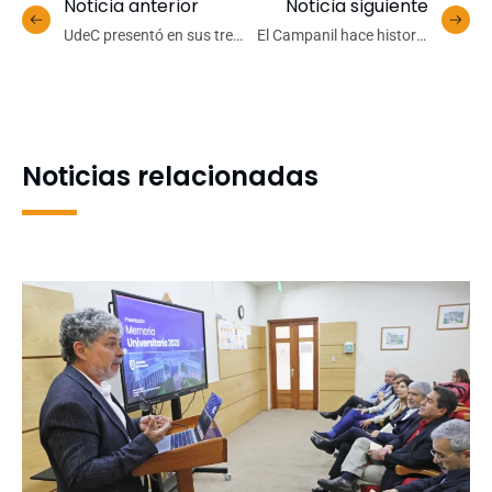
Noticia anterior
Noticia siguiente
UdeC presentó en sus tres
El Campanil hace historia
campus los resultados del
en Temuco y levanta su
Cuestionario de
cuarto título de Copa Chile
Evaluación de Ambientes
Laborales y Salud Mental
(CEAL-SM)
Noticias relacionadas