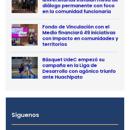
diálogo permanente con foco
en la comunidad funcionaria
Fondo de Vinculación con el
Medio financiará 49 iniciativas
con impacto en comunidades y
territorios
Básquet UdeC empezó su
campaña en la Liga de
Desarrollo con agónico triunfo
ante Huachipato
Síguenos