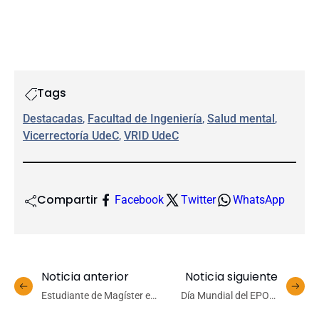
Tags
Destacadas
, 
Facultad de Ingeniería
, 
Salud mental
, 
Vicerrectoría UdeC
, 
VRID UdeC
Compartir
Facebook
Twitter
WhatsApp
Noticia anterior
Noticia siguiente
Estudiante de Magíster en
Día Mundial del EPOC:
Filosofía UdeC y Director
enfermedad prevenible