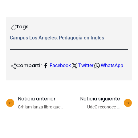
Tags
Campus Los Ángeles
, 
Pedagogía en Inglés
Compartir
Facebook
Twitter
WhatsApp
Noticia anterior
Noticia siguiente
Crhiam lanza libro que
UdeC reconoce la
analiza la recuperación del
excelencia en
fósforo como clave para la
investigación y creación
economía circular y la
artística con 25
seguridad alimentaria
distinciones