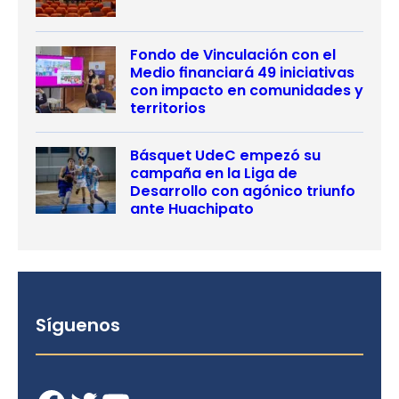
Fondo de Vinculación con el
Medio financiará 49 iniciativas
con impacto en comunidades y
territorios
Básquet UdeC empezó su
campaña en la Liga de
Desarrollo con agónico triunfo
ante Huachipato
Síguenos