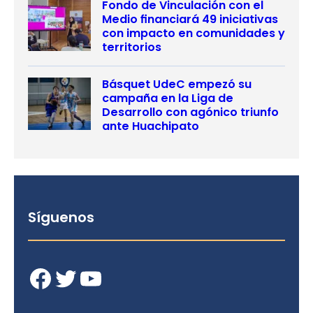
Fondo de Vinculación con el
Medio financiará 49 iniciativas
con impacto en comunidades y
territorios
Básquet UdeC empezó su
campaña en la Liga de
Desarrollo con agónico triunfo
ante Huachipato
Síguenos
Facebook
Twitter
YouTube