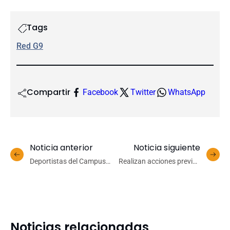
Tags
Red G9
Compartir
Facebook
Twitter
WhatsApp
Noticia anterior
Noticia siguiente
Deportistas del Campus
Realizan acciones previas
Los Ángeles UdeC
para implementar futuro
ganaron importante
jardín botánico UdeC
torneo en la Región
Metropolitana
Noticias relacionadas