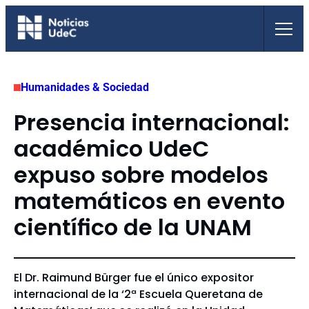
Saltar
al
contenido
Humanidades & Sociedad
Presencia internacional:
académico UdeC
expuso sobre modelos
matemáticos en evento
científico de la UNAM
El Dr. Raimund Bürger fue el único expositor
internacional de la ‘2ª Escuela Queretana de