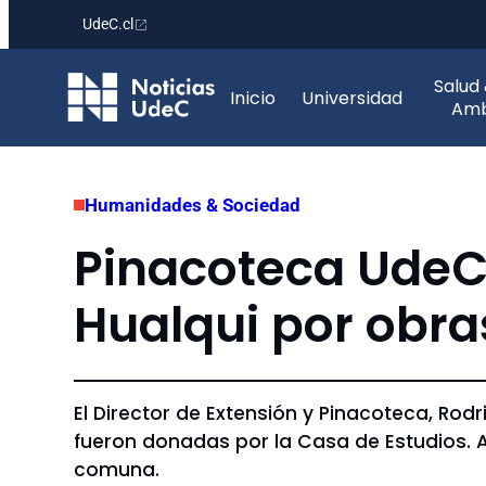
UdeC.cl
Saltar
Salud
al
Inicio
Universidad
Amb
contenido
Humanidades & Sociedad
Pinacoteca UdeC 
Hualqui por obra
El Director de Extensión y Pinacoteca, Rod
fueron donadas por la Casa de Estudios. Al
comuna.