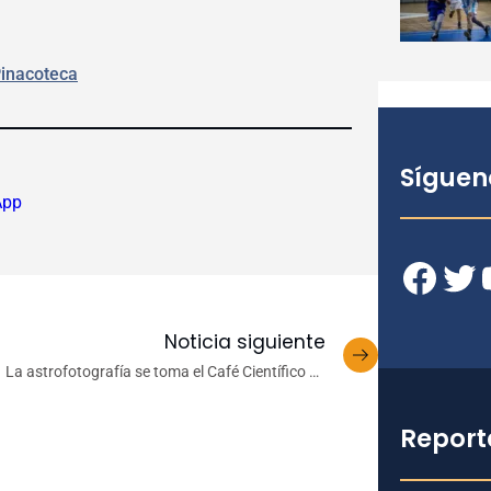
Pinacoteca
Síguen
App
Facebook
Twitter
YouT
Noticia siguiente
La astrofotografía se toma el Café Científico de
mayo
Report