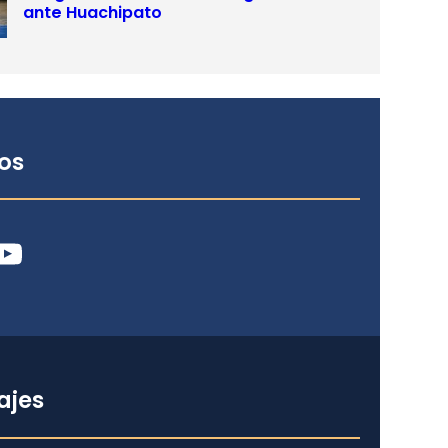
ante Huachipato
os
ube
ajes