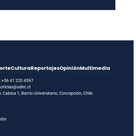
orte
Cultura
Reportajes
Opinión
Multimedia
:
+56 41 220 4597
noticias@udec.cl
: Cabina 1, Barrio Universitario, Concepción, Chile.
ción