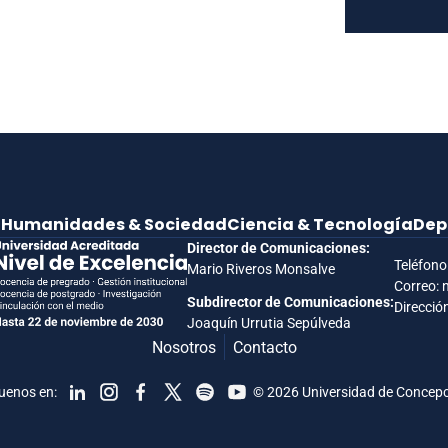
e
Humanidades & Sociedad
Ciencia & Tecnología
Dep
Director de Comunicaciones:
Teléfono
Mario Riveros Monsalve
Correo: 
Subdirector de Comunicaciones:
Dirección
Joaquín Urrutia Sepúlveda
Nosotros
Contacto
uenos en:
© 2026 Universidad de Concep