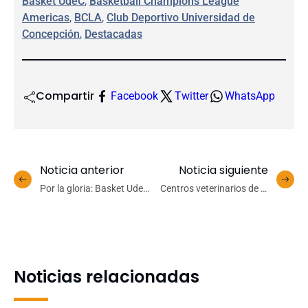
Basket UdeC
, 
Basketball Champions League
Americas
, 
BCLA
, 
Club Deportivo Universidad de
Concepción
, 
Destacadas
Compartir
Facebook
Twitter
WhatsApp
Noticia anterior
Noticia siguiente
Por la gloria: Basket UdeC
Centros veterinarios de la
ya está en Brasil y engrana
UdeC habilitan servicios
sus piezas para el partido
para atender a animales
ante Obras
afectados por incendios
Noticias relacionadas