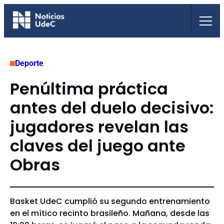
Saltar
al
contenido
Deporte
Penúltima práctica
antes del duelo decisivo:
jugadores revelan las
claves del juego ante
Obras
Basket UdeC cumplió su segundo entrenamiento
en el mítico recinto brasileño. Mañana, desde las