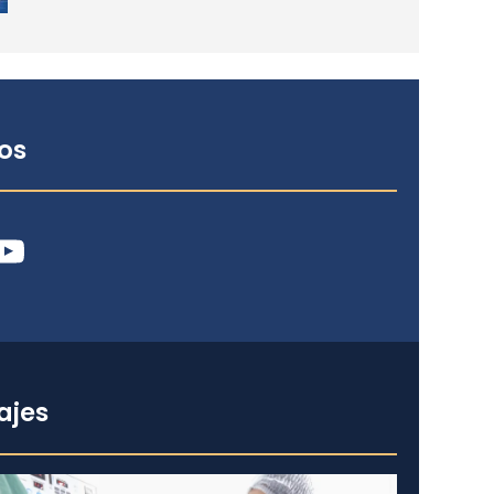
os
ube
ajes