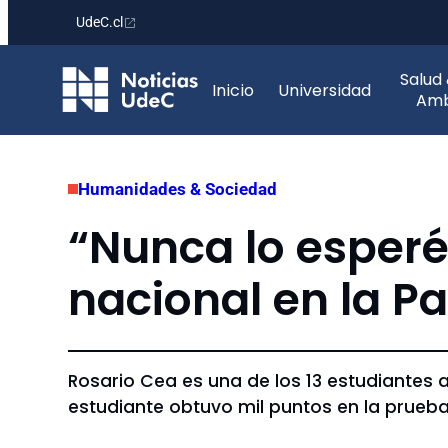
UdeC.cl
Saltar
Salud
al
Inicio
Universidad
Amb
contenido
Humanidades & Sociedad
“Nunca lo esperé”
nacional en la P
Rosario Cea es una de los 13 estudiantes a 
estudiante obtuvo mil puntos en la prueba