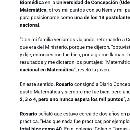
Biomédica
en la
Universidad de Concepción
(
Ude
Matemática,
otros mil puntos con su Nem y mil pu
para posicionarse como
una de los 13 postulante
nacional.
“Con mi familia veníamos viajando, retornando a 
que era del Ministerio, porque me dijeron, “obtuvi
y dije, entonces me fue bien, por algo me llaman.
resultados y me dictaron los puntajes: “Matemáti
nacional en Matemática”
, reveló la joven.
En este sentido,
Rosario
consignó a Diario Concep
gustó Matemática y siempre me fue bien, pero un
2, 3 o 4, pero uno nunca espera los mil puntos
”, 
Rosario
señaló que estuvo cerca de dos años en preu
práctica. “Más que nada fue practicar, por ejemp
total hice como 40
. En el colegio -Colegio Tomas