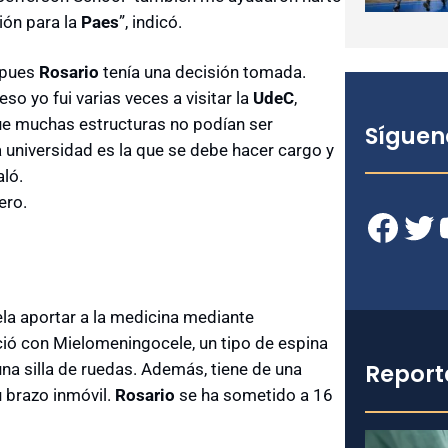
ión para la
Paes
”, indicó.
, pues
Rosario
tenía una decisión tomada.
so yo fui varias veces a visitar la
UdeC
,
ue muchas estructuras no podían ser
Síguen
 universidad es la que se debe hacer cargo y
aló.
ero.
Facebook
Twitter
YouT
ela aportar a la medicina mediante
ió con Mielomeningocele, un tipo de espina
Report
na silla de ruedas. Además, tiene de una
u brazo inmóvil.
Rosario
se ha sometido a 16