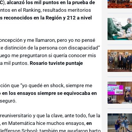
C
),
a
lcanzó los mil puntos en la prueba de
ntos en el Ranking, resultados meritorios
s reconocidos en la Región y 212 a nivel
Concepción y me llamaron, pero yo no pensé
ste distinción de la persona con discapacidad”
 Luego me preguntaron si quería conocer mis
ca mil puntos.
Rosario tuviste puntaje
ción que “yo quedé en shock, siempre me
o
en los ensayos siempre se equivocaba en
aseguró.
niversitario y que la clave, ante todo, fue la
lo, en Matemática hice muchos ensayos,
en
 Jefferson School- también me ayudaron harto