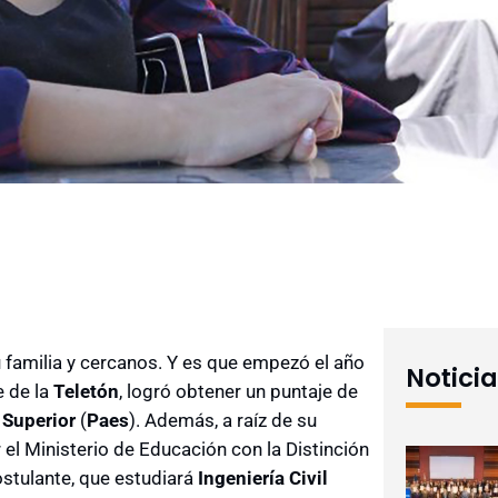
u familia y cercanos. Y es que empezó el año
Notici
e de la
Teletón
, logró obtener un puntaje de
 Superior
(
Paes
). Además, a raíz de su
l Ministerio de Educación con la Distinción
ostulante, que estudiará
Ingeniería Civil