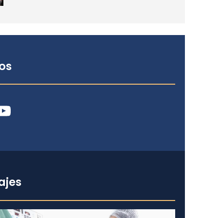
os
ube
ajes