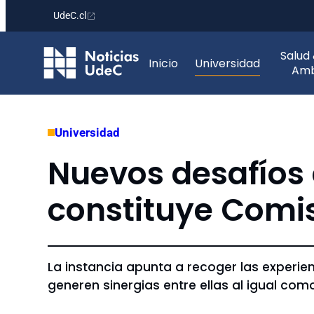
UdeC.cl
Saltar
Salud
al
Inicio
Universidad
Amb
contenido
Universidad
Nuevos desafíos 
constituye Comis
La instancia apunta a recoger las experie
generen sinergias entre ellas al igual co