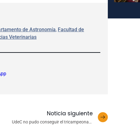
rtamento de Astronomía
, 
Facultad de
cias Veterinarias
App
Noticia siguiente
UdeC no pudo conseguir el tricampeonato
nacional universitario de vóleibol masculino