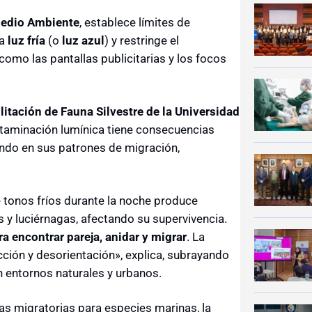
Medio Ambiente
, establece límites de
la
luz fría
(o
luz azul
) y restringe el
como las pantallas publicitarias y los focos
litación de Fauna Silvestre de la Universidad
ontaminación lumínica tiene consecuencias
endo en sus patrones de migración,
e tonos fríos durante la noche produce
 y luciérnagas, afectando su supervivencia.
a encontrar pareja, anidar y migrar
. La
racción y desorientación», explica, subrayando
en entornos naturales y urbanos.
tas migratorias para especies marinas, la