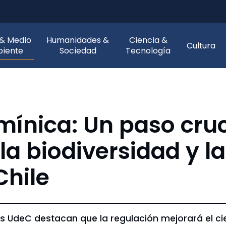
 & Medio
Humanidades &
Ciencia &
Cultura
iente
Sociedad
Tecnología
nica: Un paso cruci
la biodiversidad y l
Chile
os UdeC destacan que la regulación mejorará el ci