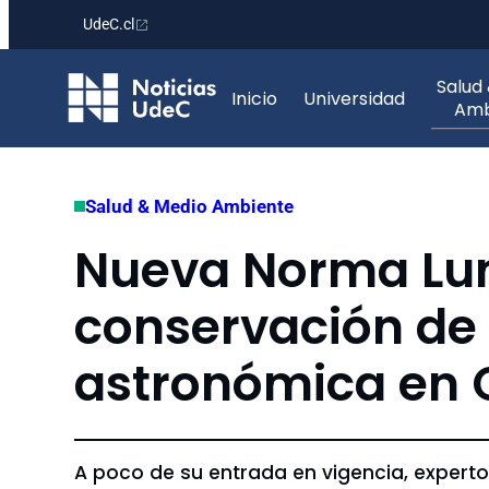
UdeC.cl
Saltar
Salud
al
Inicio
Universidad
Amb
contenido
Salud & Medio Ambiente
Nueva Norma Lumí
conservación de 
astronómica en 
A poco de su entrada en vigencia, expert