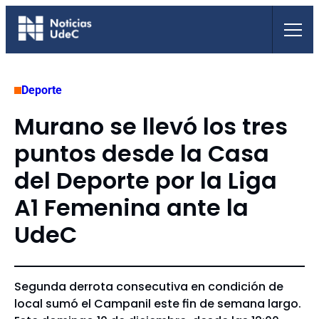
Saltar
al
contenido
Deporte
Murano se llevó los tres
puntos desde la Casa
del Deporte por la Liga
A1 Femenina ante la
UdeC
Segunda derrota consecutiva en condición de
local sumó el Campanil este fin de semana largo.