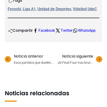
Tags
Fevochi
, 
Liga A1
, 
Unidad de Deportes
, 
Vóleibol UdeC
Compartir
Facebook
Twitter
WhatsApp
Noticia anterior
Noticia siguiente
Esos partidos que duelen:
¡Al Final Four tras brutal
UdeC no aprovechó su
reacción!: UdeC remontó
ventaja y cayó ante Stadio
gran desventaja de la
Italiano en la Liga A1
mano de un inspirado
Nicolás Aguirre
Noticias relacionadas