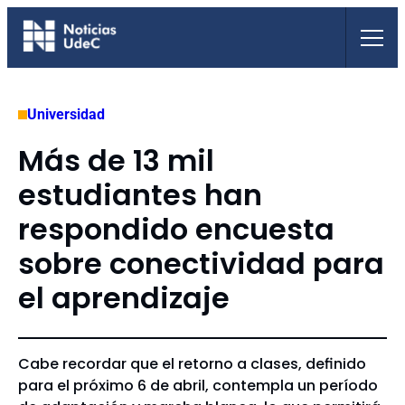
Saltar
al
contenido
Universidad
Más de 13 mil
estudiantes han
respondido encuesta
sobre conectividad para
el aprendizaje
Cabe recordar que el retorno a clases, definido
para el próximo 6 de abril, contempla un período