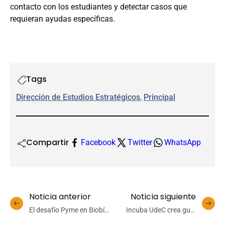
contacto con los estudiantes y detectar casos que
requieran ayudas específicas.
Tags
Dirección de Estudios Estratégicos
, 
Principal
Compartir
Facebook
Twitter
WhatsApp
Noticia anterior
Noticia siguiente
El desafío Pyme en Biobío
Incuba UdeC crea guía
y Ñuble frente al Covid-19
para apoyar postulaciones