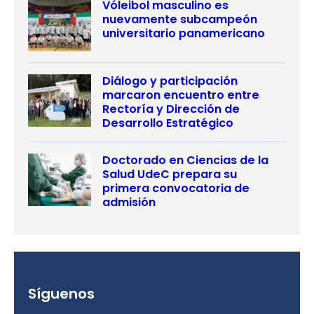
Vóleibol masculino es
nuevamente subcampeón
universitario panamericano
Diálogo y participación
marcaron encuentro entre
Rectoría y Dirección de
Desarrollo Estratégico
Doctorado en Ciencias de la
Salud UdeC prepara su
primera convocatoria de
admisión
Síguenos