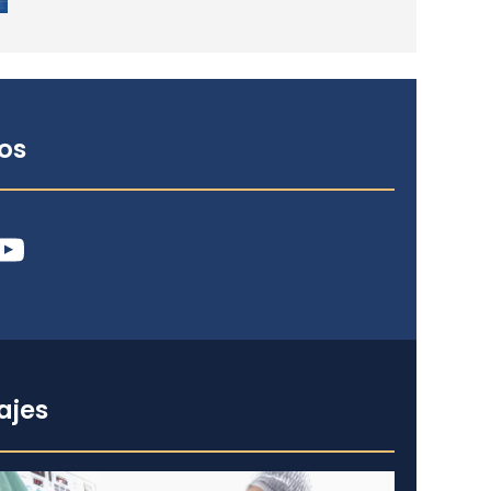
os
ube
ajes