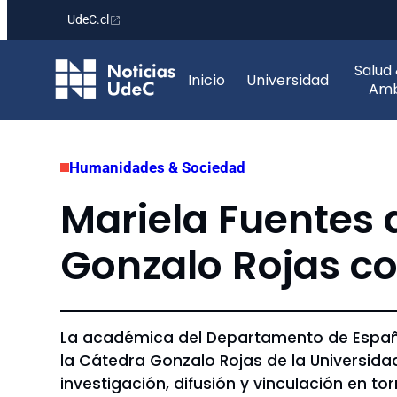
UdeC.cl
Saltar
Salud
al
Inicio
Universidad
Amb
contenido
Humanidades & Sociedad
Mariela Fuentes 
Gonzalo Rojas co
La académica del Departamento de Español
la Cátedra Gonzalo Rojas de la Universid
investigación, difusión y vinculación en t