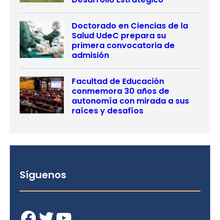
Doctorado en Ciencias de la
Salud UdeC prepara su
primera convocatoria de
admisión
Facultad de Educación
conmemora 30 años de
autonomía con mirada a sus
raíces y desafíos
Síguenos
Facebook
Twitter
YouTube