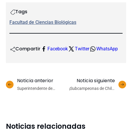
Tags
Facultad de Ciencias Biológicas
Compartir
Facebook
Twitter
WhatsApp
Noticia anterior
Noticia siguiente
Superintendente de
¡Subcampeonas de Chile!
Educación Superior se
Mujeres de Basket UdeC
reunió con rectores de la
obtienen su mejor
región del Biobío
resultado histórico en la
LNF
Noticias relacionadas