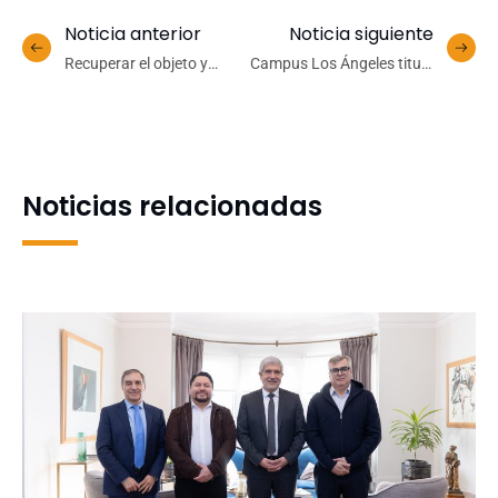
Noticia anterior
Noticia siguiente
Recuperar el objeto y
Campus Los Ángeles tituló
evidencia de la época:
a sus primeros egresados
Pinacoteca UdeC restaura
de Magíster
obras coloniales
Noticias relacionadas