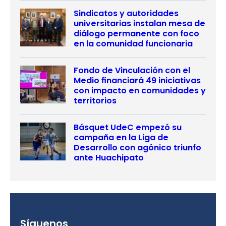
Sindicatos y autoridades
universitarias instalan mesa de
diálogo permanente con foco
en la comunidad funcionaria
Fondo de Vinculación con el
Medio financiará 49 iniciativas
con impacto en comunidades y
territorios
Básquet UdeC empezó su
campaña en la Liga de
Desarrollo con agónico triunfo
ante Huachipato
Síguenos