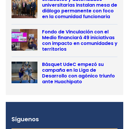
universitarias instalan mesa de
diálogo permanente con foco
en la comunidad funcionaria
Fondo de Vinculación con el
Medio financiará 49 iniciativas
con impacto en comunidades y
territorios
Básquet UdeC empezó su
campaña en la Liga de
Desarrollo con agónico triunfo
ante Huachipato
Síguenos