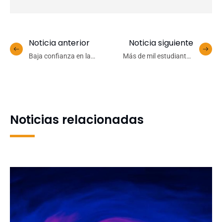
Noticia anterior
Noticia siguiente
Baja confianza en la
Más de mil estudiantes
justicia explicaría escasas
reforzarán su formación
denuncias de delitos
técnico profesional con los
violentos, según
programas de Alternancia
académicos UdeC
del IP Virginio Gómez
Noticias relacionadas