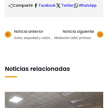
Compartir
Facebook
Twitter
WhatsApp
Noticia anterior
Noticia siguiente
Ardor, sequedad y visión
Mediación UdeC promueve
borrosa: uso intensivo de
la comunicación asertiva y
dispositivos digitales
el feedback constructivo
aumenta los riesgos de
entre estudiantes del
fatiga visual
campus Los Ángeles
Noticias relacionadas